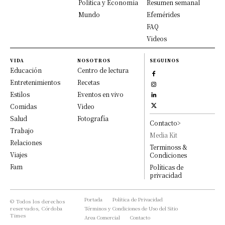
Política y Economía
Resumen semanal
Mundo
Efemérides
FAQ
Videos
VIDA
NOSOTROS
SEGUINOS
Educación
Centro de lectura
Entretenimientos
Recetas
Estilos
Eventos en vivo
Comidas
Video
Salud
Fotografía
Contacto>
Trabajo
Media Kit
Relaciones
Terminoss &
Viajes
Condiciones
Fam
Políticas de
privacidad
Portada
Política de Privacidad
© Todos los derechos
reservados, Córdoba
Términos y Condiciones de Uso del Sitio
Times
Area Comercial
Contacto