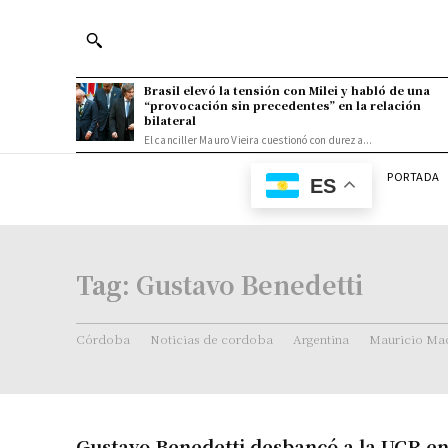
Brasil elevó la tensión con Milei y habló de una
“provocación sin precedentes” en la relación
bilateral
El canciller Mauro Vieira cuestionó con dureza...
PORTADA
ES
Tag:
Gustavo Benedetti
Córdoba
Noticias de cordoba
Argentina
Mauricio Mac
Gustavo Benedetti desbancó a la UCR en