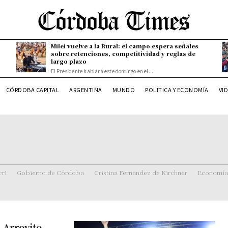
Milei vuelve a la Rural: el campo espera señales
sobre retenciones, competitividad y reglas de
largo plazo
El Presidente hablará este domingo en el...
CÓRDOBA CAPITAL
ARGENTINA
MUNDO
POLITICA Y ECONOMÍA
VI
ri
Gobierno de Córdoba
Cristina Fernandez de Kirchner
Economía
 Arroyito