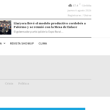
C
17.4
Córdoba
jueves 6 agosto 2026
Registrarse / Unirse
Llaryora llevó el modelo productivo cordobés a
Palermo y se reunió con la Mesa de Enlace
El gobernador participó de la Expo Rural...
DA
REVISTA SHOWUP
CLIMA
Crisis
Politica