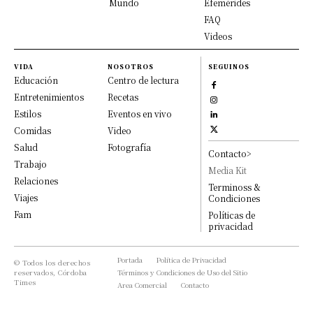
Mundo
Efemérides
FAQ
Videos
VIDA
NOSOTROS
SEGUINOS
Educación
Centro de lectura
Entretenimientos
Recetas
Estilos
Eventos en vivo
Comidas
Video
Salud
Fotografía
Contacto>
Trabajo
Media Kit
Relaciones
Terminoss &
Viajes
Condiciones
Fam
Políticas de
privacidad
Portada
Política de Privacidad
© Todos los derechos
reservados, Córdoba
Términos y Condiciones de Uso del Sitio
Times
Area Comercial
Contacto