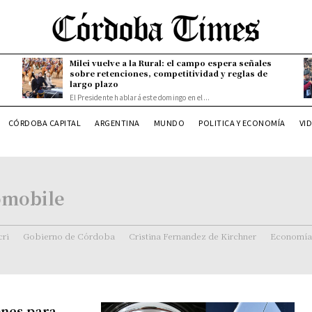
Milei vuelve a la Rural: el campo espera señales
sobre retenciones, competitividad y reglas de
largo plazo
El Presidente hablará este domingo en el...
CÓRDOBA CAPITAL
ARGENTINA
MUNDO
POLITICA Y ECONOMÍA
VI
omobile
ri
Gobierno de Córdoba
Cristina Fernandez de Kirchner
Economía
ones para