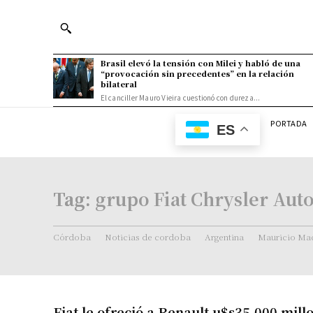
Brasil elevó la tensión con Milei y habló de una
“provocación sin precedentes” en la relación
bilateral
El canciller Mauro Vieira cuestionó con dureza...
PORTADA
ES
Tag:
grupo Fiat Chrysler Aut
Córdoba
Noticias de cordoba
Argentina
Mauricio Mac
Fiat le ofreció a Renault u$s35.000 mill