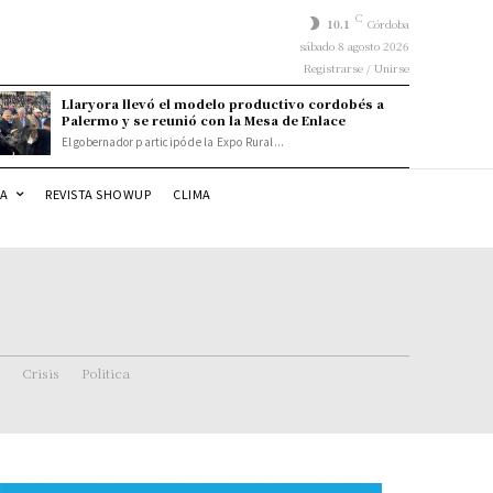
C
10.1
Córdoba
sábado 8 agosto 2026
Registrarse / Unirse
Llaryora llevó el modelo productivo cordobés a
Palermo y se reunió con la Mesa de Enlace
El gobernador participó de la Expo Rural...
DA
REVISTA SHOWUP
CLIMA
Crisis
Politica