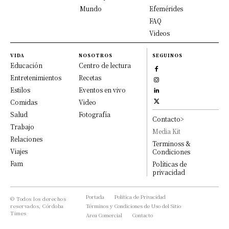
Mundo
Efemérides
FAQ
Videos
VIDA
NOSOTROS
SEGUINOS
Educación
Centro de lectura
Entretenimientos
Recetas
Estilos
Eventos en vivo
Comidas
Video
Salud
Fotografía
Contacto>
Trabajo
Media Kit
Relaciones
Terminoss &
Viajes
Condiciones
Fam
Políticas de
privacidad
Portada
Política de Privacidad
© Todos los derechos
reservados, Córdoba
Términos y Condiciones de Uso del Sitio
Times
Area Comercial
Contacto