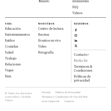
Mundo
Efemérides
FAQ
Videos
VIDA
NOSOTROS
SEGUINOS
Educación
Centro de lectura
Entretenimientos
Recetas
Estilos
Eventos en vivo
Comidas
Video
Salud
Fotografía
Contacto>
Trabajo
Media Kit
Relaciones
Terminoss &
Viajes
Condiciones
Fam
Políticas de
privacidad
Portada
Política de Privacidad
© Todos los derechos
reservados, Córdoba
Términos y Condiciones de Uso del Sitio
Times
Area Comercial
Contacto