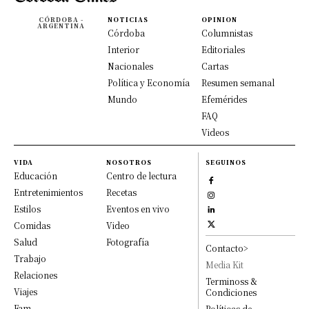
CÓRDOBA -
NOTICIAS
OPINION
ARGENTINA
Córdoba
Columnistas
Interior
Editoriales
Nacionales
Cartas
Política y Economía
Resumen semanal
Mundo
Efemérides
FAQ
Videos
VIDA
NOSOTROS
SEGUINOS
Educación
Centro de lectura
Entretenimientos
Recetas
Estilos
Eventos en vivo
Comidas
Video
Salud
Fotografía
Contacto>
Trabajo
Media Kit
Relaciones
Terminoss &
Viajes
Condiciones
Fam
Políticas de