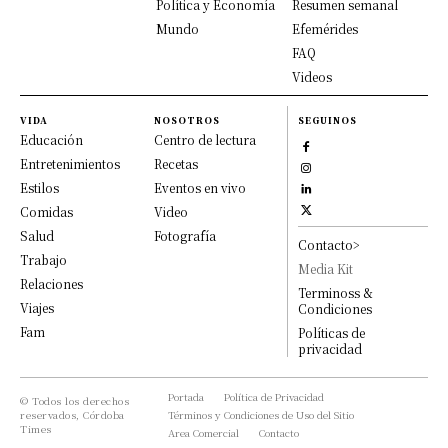
Política y Economía
Resumen semanal
Mundo
Efemérides
FAQ
Videos
VIDA
NOSOTROS
SEGUINOS
Educación
Centro de lectura
Entretenimientos
Recetas
Estilos
Eventos en vivo
Comidas
Video
Salud
Fotografía
Contacto>
Trabajo
Media Kit
Relaciones
Terminoss &
Viajes
Condiciones
Fam
Políticas de
privacidad
Portada
Política de Privacidad
© Todos los derechos
reservados, Córdoba
Términos y Condiciones de Uso del Sitio
Times
Area Comercial
Contacto