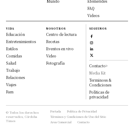
Mundo
Efemérides
FAQ
Videos
VIDA
NOSOTROS
SEGUINOS
Educación
Centro de lectura
Entretenimientos
Recetas
Estilos
Eventos en vivo
Comidas
Video
Salud
Fotografía
Contacto>
Trabajo
Media Kit
Relaciones
Terminoss &
Viajes
Condiciones
Fam
Políticas de
privacidad
Portada
Política de Privacidad
© Todos los derechos
reservados, Córdoba
Términos y Condiciones de Uso del Sitio
Times
Area Comercial
Contacto