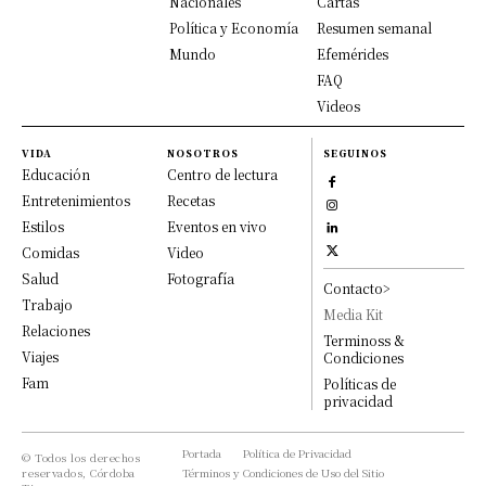
Nacionales
Cartas
Política y Economía
Resumen semanal
Mundo
Efemérides
FAQ
Videos
VIDA
NOSOTROS
SEGUINOS
Educación
Centro de lectura
Entretenimientos
Recetas
Estilos
Eventos en vivo
Comidas
Video
Salud
Fotografía
Contacto>
Trabajo
Media Kit
Relaciones
Terminoss &
Viajes
Condiciones
Fam
Políticas de
privacidad
Portada
Política de Privacidad
© Todos los derechos
reservados, Córdoba
Términos y Condiciones de Uso del Sitio