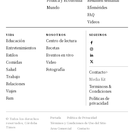
Política y Economía
Resumen semanal
Mundo
Efemérides
FAQ
Videos
VIDA
NOSOTROS
SEGUINOS
Educación
Centro de lectura
Entretenimientos
Recetas
Estilos
Eventos en vivo
Comidas
Video
Salud
Fotografía
Contacto>
Trabajo
Media Kit
Relaciones
Terminoss &
Viajes
Condiciones
Fam
Políticas de
privacidad
Portada
Política de Privacidad
© Todos los derechos
reservados, Córdoba
Términos y Condiciones de Uso del Sitio
Times
Area Comercial
Contacto