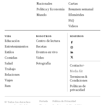
Nacionales
Cartas
Política y Economía
Resumen semanal
Mundo
Efemérides
FAQ
Videos
VIDA
NOSOTROS
SEGUINOS
Educación
Centro de lectura
Entretenimientos
Recetas
Estilos
Eventos en vivo
Comidas
Video
Salud
Fotografía
Contacto>
Trabajo
Media Kit
Relaciones
Terminoss &
Viajes
Condiciones
Fam
Políticas de
privacidad
Portada
Política de Privacidad
© Todos los derechos