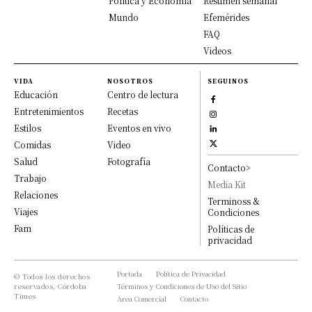
Política y Economía
Resumen semanal
Mundo
Efemérides
FAQ
Videos
VIDA
NOSOTROS
SEGUINOS
Educación
Centro de lectura
Entretenimientos
Recetas
Estilos
Eventos en vivo
Comidas
Video
Salud
Fotografía
Contacto>
Trabajo
Media Kit
Relaciones
Terminoss &
Viajes
Condiciones
Fam
Políticas de
privacidad
Portada
Política de Privacidad
© Todos los derechos
reservados, Córdoba
Términos y Condiciones de Uso del Sitio
Times
Area Comercial
Contacto