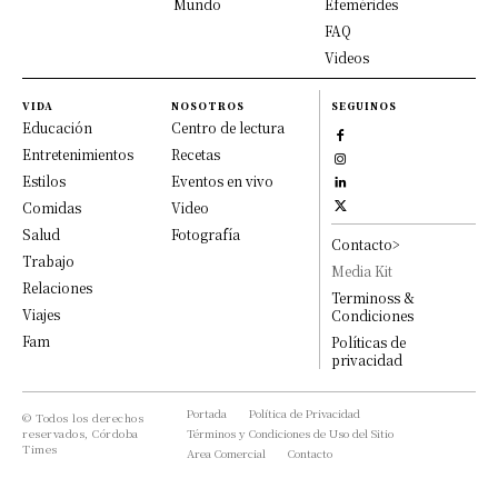
Mundo
Efemérides
FAQ
Videos
VIDA
NOSOTROS
SEGUINOS
Educación
Centro de lectura
Entretenimientos
Recetas
Estilos
Eventos en vivo
Comidas
Video
Salud
Fotografía
Contacto>
Trabajo
Media Kit
Relaciones
Terminoss &
Viajes
Condiciones
Fam
Políticas de
privacidad
Portada
Política de Privacidad
© Todos los derechos
reservados, Córdoba
Términos y Condiciones de Uso del Sitio
Times
Area Comercial
Contacto