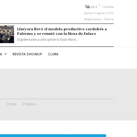
C
16.9
Córdoba
jueves 6 agosto 2026
Registrarse / Unirse
Llaryora llevó el modelo productivo cordobés a
Palermo y se reunió con la Mesa de Enlace
El gobernador participó de la Expo Rural...
DA
REVISTA SHOWUP
CLIMA
Crisis
Politica