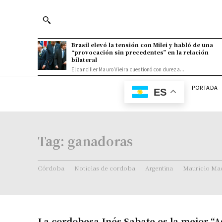
Brasil elevó la tensión con Milei y habló de una
“provocación sin precedentes” en la relación
bilateral
El canciller Mauro Vieira cuestionó con dureza...
PORTADA
ES
Tag:
ganadoras
Córdoba
Noticias de cordoba
Argentina
Mauricio Mac
La cordobesa Inés Sabate es la mejor “