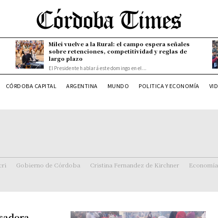
Milei vuelve a la Rural: el campo espera señales
sobre retenciones, competitividad y reglas de
largo plazo
El Presidente hablará este domingo en el...
CÓRDOBA CAPITAL
ARGENTINA
MUNDO
POLITICA Y ECONOMÍA
VI
ri
Gobierno de Córdoba
Cristina Fernandez de Kirchner
Economía
Asadora