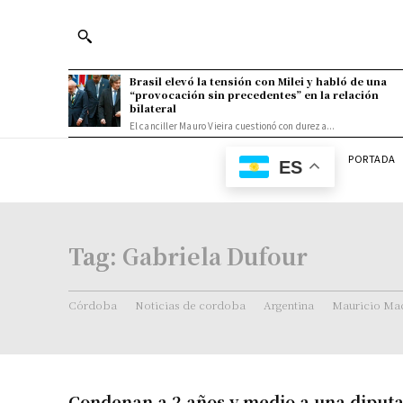
Brasil elevó la tensión con Milei y habló de una
“provocación sin precedentes” en la relación
bilateral
El canciller Mauro Vieira cuestionó con dureza...
PORTADA
ES
Tag:
Gabriela Dufour
Córdoba
Noticias de cordoba
Argentina
Mauricio Mac
Condenan a 2 años y medio a una diput