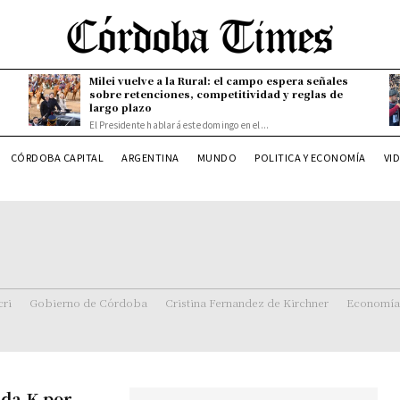
Milei vuelve a la Rural: el campo espera señales
sobre retenciones, competitividad y reglas de
largo plazo
El Presidente hablará este domingo en el...
CÓRDOBA CAPITAL
ARGENTINA
MUNDO
POLITICA Y ECONOMÍA
VI
ri
Gobierno de Córdoba
Cristina Fernandez de Kirchner
Economía
ada K por