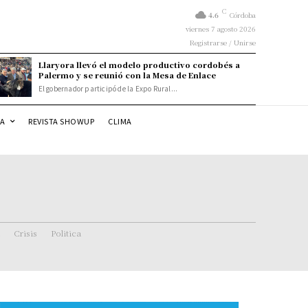
C
4.6
Córdoba
viernes 7 agosto 2026
Registrarse / Unirse
Llaryora llevó el modelo productivo cordobés a
Palermo y se reunió con la Mesa de Enlace
El gobernador participó de la Expo Rural...
DA
REVISTA SHOWUP
CLIMA
Crisis
Politica