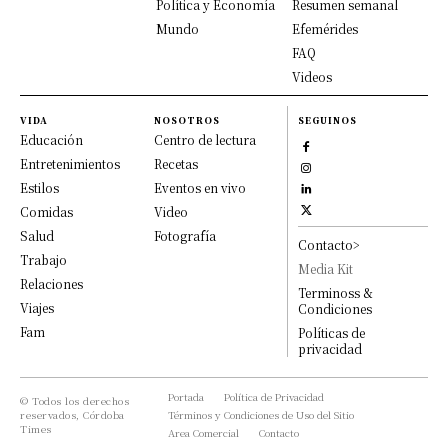
Política y Economía
Resumen semanal
Mundo
Efemérides
FAQ
Videos
VIDA
NOSOTROS
SEGUINOS
Educación
Centro de lectura
Entretenimientos
Recetas
Estilos
Eventos en vivo
Comidas
Video
Salud
Fotografía
Contacto>
Trabajo
Media Kit
Relaciones
Terminoss &
Viajes
Condiciones
Fam
Políticas de
privacidad
Portada
Política de Privacidad
© Todos los derechos
reservados, Córdoba
Términos y Condiciones de Uso del Sitio
Times
Area Comercial
Contacto