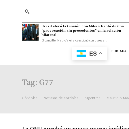
Brasil elevó la tensión con Milei y habló de una
“provocación sin precedentes” en la relación
bilateral
El canciller Mauro Vieira cuestionó con dureza...
PORTADA
ES
Tag:
G77
Córdoba
Noticias de cordoba
Argentina
Mauricio Mac
La ONU aprobó un nuevo marco jurídico