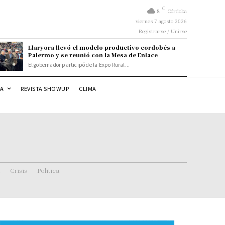
C
8
Córdoba
viernes 7 agosto 2026
Registrarse / Unirse
Llaryora llevó el modelo productivo cordobés a
Palermo y se reunió con la Mesa de Enlace
El gobernador participó de la Expo Rural...
DA
REVISTA SHOWUP
CLIMA
Crisis
Politica