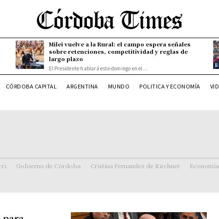
Milei vuelve a la Rural: el campo espera señales
sobre retenciones, competitividad y reglas de
largo plazo
El Presidente hablará este domingo en el...
CÓRDOBA CAPITAL
ARGENTINA
MUNDO
POLITICA Y ECONOMÍA
VI
ri
Gobierno de Córdoba
Cristina Fernandez de Kirchner
Economía
 para