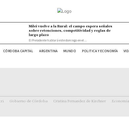
Milei vuelve a la Rural: el campo espera señales
sobre retenciones, competitividad y reglas de
largo plazo
El Presidente hablará este domingo en el...
VI
CÓRDOBA CAPITAL
ARGENTINA
MUNDO
POLITICA Y ECONOMÍA
ri
Gobierno de Córdoba
Cristina Fernandez de Kirchner
Economía