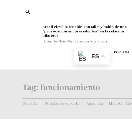
Brasil elevó la tensión con Milei y habló de una
“provocación sin precedentes” en la relación
bilateral
El canciller Mauro Vieira cuestionó con dureza...
PORTADA
ES
Tag:
funcionamiento
Córdoba
Noticias de cordoba
Argentina
Mauricio Mac