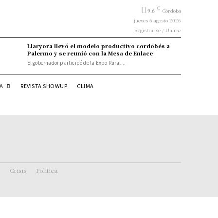
C
9.6
Córdoba
jueves 6 agosto 2026
Registrarse / Unirse
Llaryora llevó el modelo productivo cordobés a
Palermo y se reunió con la Mesa de Enlace
El gobernador participó de la Expo Rural...
DA
REVISTA SHOWUP
CLIMA
Crisis
Politica