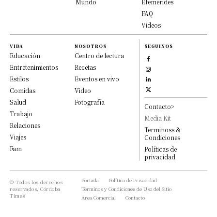
Mundo
Efemérides
FAQ
Videos
VIDA
NOSOTROS
SEGUINOS
Educación
Centro de lectura
Entretenimientos
Recetas
Estilos
Eventos en vivo
Comidas
Video
Salud
Fotografía
Contacto>
Trabajo
Media Kit
Relaciones
Terminoss &
Viajes
Condiciones
Fam
Políticas de
privacidad
Portada
Política de Privacidad
© Todos los derechos
reservados, Córdoba
Términos y Condiciones de Uso del Sitio
Times
Area Comercial
Contacto