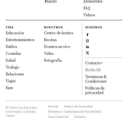
Mundo
Efemérides
FAQ
Videos
VIDA
NOSOTROS
SEGUINOS
Educación
Centro de lectura
Entretenimientos
Recetas
Estilos
Eventos en vivo
Comidas
Video
Salud
Fotografía
Contacto>
Trabajo
Media Kit
Relaciones
Terminoss &
Viajes
Condiciones
Fam
Políticas de
privacidad
Portada
Política de Privacidad
© Todos los derechos
reservados, Córdoba
Términos y Condiciones de Uso del Sitio
Times
Area Comercial
Contacto