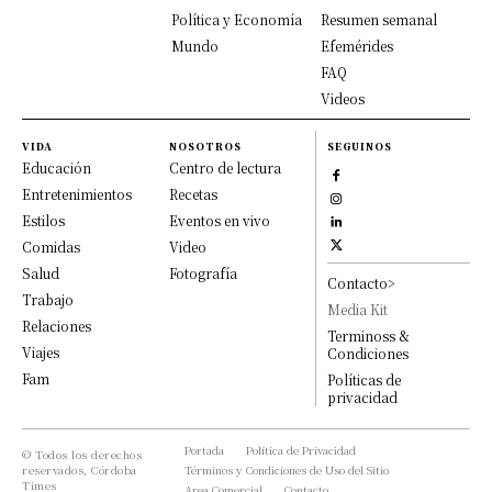
Política y Economía
Resumen semanal
Mundo
Efemérides
FAQ
Videos
VIDA
NOSOTROS
SEGUINOS
Educación
Centro de lectura
Entretenimientos
Recetas
Estilos
Eventos en vivo
Comidas
Video
Salud
Fotografía
Contacto>
Trabajo
Media Kit
Relaciones
Terminoss &
Viajes
Condiciones
Fam
Políticas de
privacidad
Portada
Política de Privacidad
© Todos los derechos
reservados, Córdoba
Términos y Condiciones de Uso del Sitio
Times
Area Comercial
Contacto