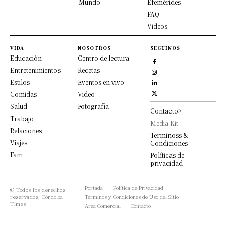
Mundo
Efemérides
FAQ
Videos
VIDA
NOSOTROS
SEGUINOS
Educación
Centro de lectura
Entretenimientos
Recetas
Estilos
Eventos en vivo
Comidas
Video
Salud
Fotografía
Contacto>
Trabajo
Media Kit
Relaciones
Terminoss &
Viajes
Condiciones
Fam
Políticas de
privacidad
Portada
Política de Privacidad
© Todos los derechos
reservados, Córdoba
Términos y Condiciones de Uso del Sitio
Times
Area Comercial
Contacto