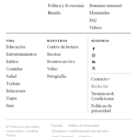
Política y Economía
Resumen semanal
Mundo
Efemérides
FAQ
Videos
VIDA
NOSOTROS
SEGUINOS
Educación
Centro de lectura
Entretenimientos
Recetas
Estilos
Eventos en vivo
Comidas
Video
Salud
Fotografía
Contacto>
Trabajo
Media Kit
Relaciones
Terminoss &
Viajes
Condiciones
Fam
Políticas de
privacidad
Portada
Política de Privacidad
© Todos los derechos
reservados, Córdoba
Términos y Condiciones de Uso del Sitio
Times
Area Comercial
Contacto