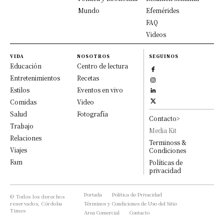
Mundo
Efemérides
FAQ
Videos
VIDA
NOSOTROS
SEGUINOS
Educación
Centro de lectura
Entretenimientos
Recetas
Estilos
Eventos en vivo
Comidas
Video
Salud
Fotografía
Contacto>
Trabajo
Media Kit
Relaciones
Terminoss &
Viajes
Condiciones
Fam
Políticas de
privacidad
Portada
Política de Privacidad
© Todos los derechos
reservados, Córdoba
Términos y Condiciones de Uso del Sitio
Times
Area Comercial
Contacto