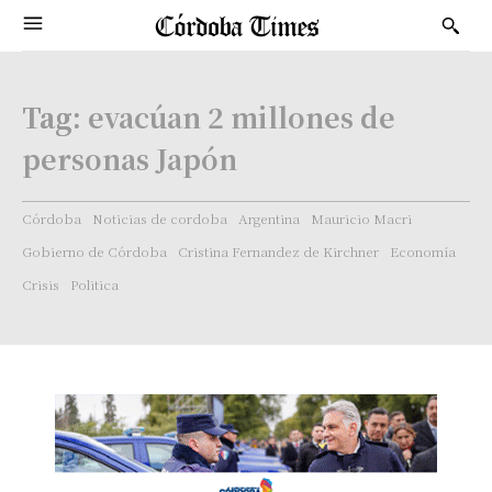
Tag:
evacúan 2 millones de
personas Japón
Córdoba
Noticias de cordoba
Argentina
Mauricio Macri
Gobierno de Córdoba
Cristina Fernandez de Kirchner
Economía
Crisis
Politica