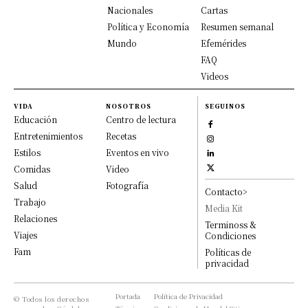
Nacionales
Cartas
Política y Economía
Resumen semanal
Mundo
Efemérides
FAQ
Videos
VIDA
NOSOTROS
SEGUINOS
Educación
Centro de lectura
Entretenimientos
Recetas
Estilos
Eventos en vivo
Comidas
Video
Salud
Fotografía
Contacto>
Trabajo
Media Kit
Relaciones
Terminoss &
Viajes
Condiciones
Fam
Políticas de
privacidad
Portada
Política de Privacidad
© Todos los derechos