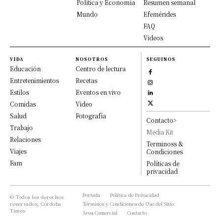
Política y Economía
Resumen semanal
Mundo
Efemérides
FAQ
Videos
VIDA
NOSOTROS
SEGUINOS
Educación
Centro de lectura
Entretenimientos
Recetas
Estilos
Eventos en vivo
Comidas
Video
Salud
Fotografía
Contacto>
Trabajo
Media Kit
Relaciones
Terminoss &
Viajes
Condiciones
Fam
Políticas de
privacidad
Portada
Política de Privacidad
© Todos los derechos
reservados, Córdoba
Términos y Condiciones de Uso del Sitio
Times
Area Comercial
Contacto