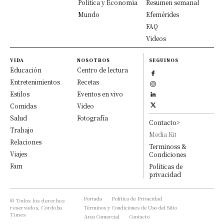
Política y Economía
Resumen semanal
Mundo
Efemérides
FAQ
Videos
VIDA
NOSOTROS
SEGUINOS
Educación
Centro de lectura
Entretenimientos
Recetas
Estilos
Eventos en vivo
Comidas
Video
Salud
Fotografía
Contacto>
Trabajo
Media Kit
Relaciones
Terminoss &
Viajes
Condiciones
Fam
Políticas de
privacidad
Portada
Política de Privacidad
© Todos los derechos
reservados, Córdoba
Términos y Condiciones de Uso del Sitio
Times
Area Comercial
Contacto