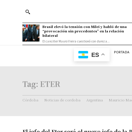
Brasil elevó la tensión con Milei y habló de una
“provocación sin precedentes” en la relación
bilateral
El canciller Mauro Vieira cuestionó con dureza...
PORTADA
ES
Tag:
ETER
Córdoba
Noticias de cordoba
Argentina
Mauricio Mac
El jefe del Eter será el nuevo jefe de la 