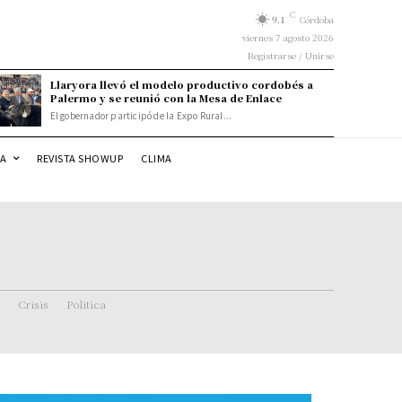
C
9.1
Córdoba
viernes 7 agosto 2026
Registrarse / Unirse
Llaryora llevó el modelo productivo cordobés a
Palermo y se reunió con la Mesa de Enlace
El gobernador participó de la Expo Rural...
DA
REVISTA SHOWUP
CLIMA
Crisis
Politica