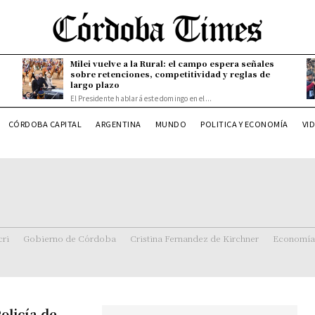
Milei vuelve a la Rural: el campo espera señales
sobre retenciones, competitividad y reglas de
largo plazo
El Presidente hablará este domingo en el...
CÓRDOBA CAPITAL
ARGENTINA
MUNDO
POLITICA Y ECONOMÍA
VI
ri
Gobierno de Córdoba
Cristina Fernandez de Kirchner
Economía
Policía de