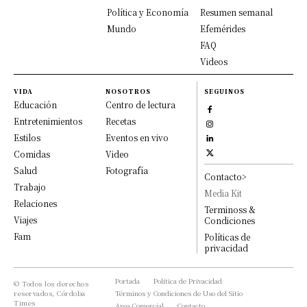
Política y Economía
Resumen semanal
Mundo
Efemérides
FAQ
Videos
VIDA
NOSOTROS
SEGUINOS
Educación
Centro de lectura
Entretenimientos
Recetas
Estilos
Eventos en vivo
Comidas
Video
Salud
Fotografía
Contacto>
Trabajo
Media Kit
Relaciones
Terminoss &
Viajes
Condiciones
Fam
Políticas de
privacidad
Portada
Política de Privacidad
© Todos los derechos
reservados, Córdoba
Términos y Condiciones de Uso del Sitio
Times
Area Comercial
Contacto