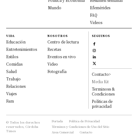
Política y Economía
Resumen semanal
Mundo
Efemérides
FAQ
Videos
VIDA
NOSOTROS
SEGUINOS
Educación
Centro de lectura
Entretenimientos
Recetas
Estilos
Eventos en vivo
Comidas
Video
Salud
Fotografía
Contacto>
Trabajo
Media Kit
Relaciones
Terminoss &
Viajes
Condiciones
Fam
Políticas de
privacidad
Portada
Política de Privacidad
© Todos los derechos
reservados, Córdoba
Términos y Condiciones de Uso del Sitio
Times
Area Comercial
Contacto