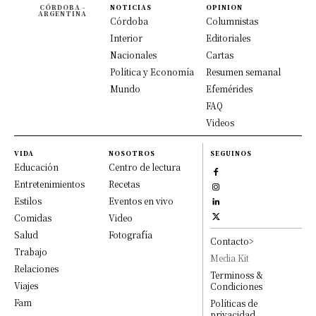
CÓRDOBA -
NOTICIAS
OPINION
ARGENTINA
Córdoba
Columnistas
Interior
Editoriales
Nacionales
Cartas
Política y Economía
Resumen semanal
Mundo
Efemérides
FAQ
Videos
VIDA
NOSOTROS
SEGUINOS
Educación
Centro de lectura
Entretenimientos
Recetas
Estilos
Eventos en vivo
Comidas
Video
Salud
Fotografía
Contacto>
Trabajo
Media Kit
Relaciones
Terminoss &
Viajes
Condiciones
Fam
Políticas de
privacidad