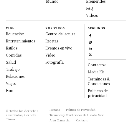
Mundo
Efemérides
FAQ
Videos
VIDA
NOSOTROS
SEGUINOS
Educación
Centro de lectura
Entretenimientos
Recetas
Estilos
Eventos en vivo
Comidas
Video
Salud
Fotografía
Contacto>
Trabajo
Media Kit
Relaciones
Terminoss &
Viajes
Condiciones
Fam
Políticas de
privacidad
Portada
Política de Privacidad
© Todos los derechos
reservados, Córdoba
Términos y Condiciones de Uso del Sitio
Times
Area Comercial
Contacto