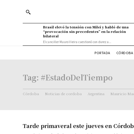
Brasil elevó la tensión con Milei y habló de una
“provocación sin precedentes” en la relación
bilateral
El canciller Mauro Vieira cuestionó con dureza...
PORTADA
CÓRDOBA 
Tag:
#EstadoDelTiempo
Córdoba
Noticias de cordoba
Argentina
Mauricio Mac
Tarde primaveral este jueves en Córdo