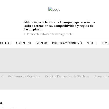
Milei vuelve a la Rural: el campo espera señales
sobre retenciones, competitividad y reglas de
largo plazo
El Presidente hablará este domingo en el...
VIDA
CAPITAL
ARGENTINA
MUNDO
POLITICA Y ECONOMÍA
REVI
ri
Gobierno de Córdoba
Cristina Fernandez de Kirchner
Economía
ba