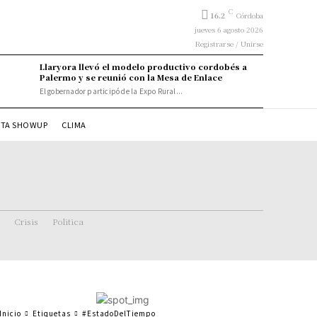
C
16.2
Córdoba
jueves 6 agosto 2026
Registrarse / Unirse
Llaryora llevó el modelo productivo cordobés a
Palermo y se reunió con la Mesa de Enlace
El gobernador participó de la Expo Rural...
STA SHOWUP
CLIMA
Crisis
Politica
Inicio
Etiquetas
#EstadoDelTiempo