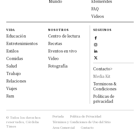
Mundo
Efemérides
FAQ
Videos
VIDA
NOSOTROS
SEGUINOS
Educación
Centro de lectura
Entretenimientos
Recetas
Estilos
Eventos en vivo
Comidas
Video
Salud
Fotografía
Contacto>
Trabajo
Media Kit
Relaciones
Terminoss &
Viajes
Condiciones
Fam
Políticas de
privacidad
Portada
Política de Privacidad
© Todos los derechos
reservados, Córdoba
Términos y Condiciones de Uso del Sitio
Times
Area Comercial
Contacto