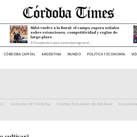
Milei vuelve a la Rural: el campo espera señales
sobre retenciones, competitividad y reglas de
largo plazo
El Presidente hablará este domingo en el...
CÓRDOBA CAPITAL
ARGENTINA
MUNDO
POLITICA Y ECONOMÍA
VI
ri
Gobierno de Córdoba
Cristina Fernandez de Kirchner
Economía
e cultivar?