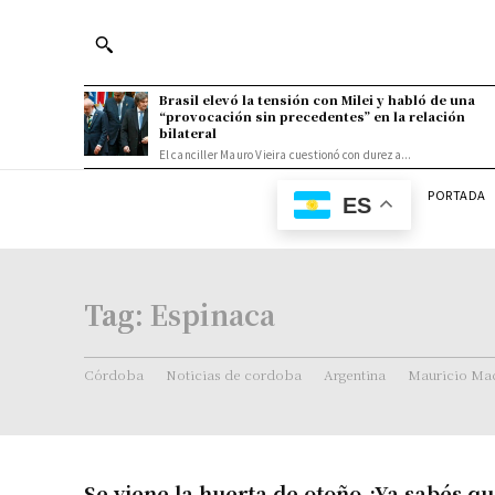
Brasil elevó la tensión con Milei y habló de una
“provocación sin precedentes” en la relación
bilateral
El canciller Mauro Vieira cuestionó con dureza...
PORTADA
ES
Tag:
Espinaca
Córdoba
Noticias de cordoba
Argentina
Mauricio Mac
Se viene la huerta de otoño ¿Ya sabés qu