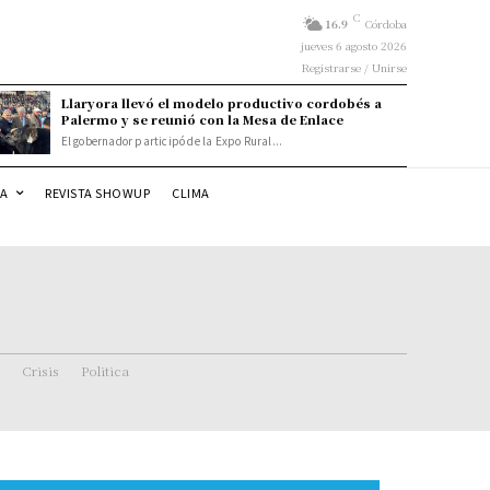
C
16.9
Córdoba
jueves 6 agosto 2026
Registrarse / Unirse
Llaryora llevó el modelo productivo cordobés a
Palermo y se reunió con la Mesa de Enlace
El gobernador participó de la Expo Rural...
DA
REVISTA SHOWUP
CLIMA
Crisis
Politica