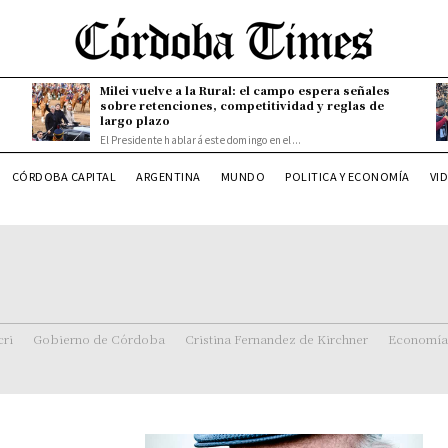
Milei vuelve a la Rural: el campo espera señales
sobre retenciones, competitividad y reglas de
largo plazo
El Presidente hablará este domingo en el...
CÓRDOBA CAPITAL
ARGENTINA
MUNDO
POLITICA Y ECONOMÍA
VI
ri
Gobierno de Córdoba
Cristina Fernandez de Kirchner
Economía