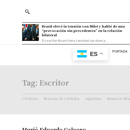
Brasil elevó la tensión con Milei y habló de una
“provocación sin precedentes” en la relación
bilateral
El canciller Mauro Vieira cuestionó con dureza...
PORTADA
ES
Tag:
Escritor
Córdoba
Noticias de cordoba
Argentina
Mauricio Mac
Murió Eduardo Galeano