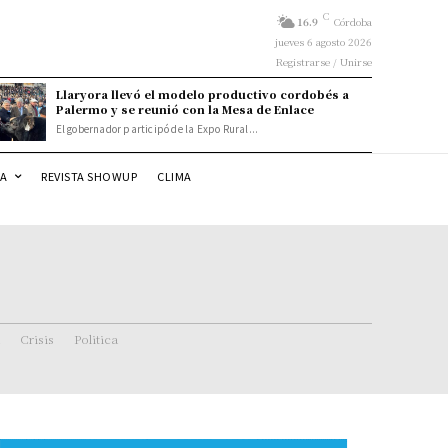
C
16.9
Córdoba
jueves 6 agosto 2026
Registrarse / Unirse
Llaryora llevó el modelo productivo cordobés a
Palermo y se reunió con la Mesa de Enlace
El gobernador participó de la Expo Rural...
DA
REVISTA SHOWUP
CLIMA
Crisis
Politica