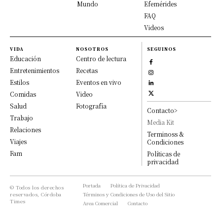
Mundo
Efemérides
FAQ
Videos
VIDA
NOSOTROS
SEGUINOS
Educación
Centro de lectura
Entretenimientos
Recetas
Estilos
Eventos en vivo
Comidas
Video
Salud
Fotografía
Contacto>
Trabajo
Media Kit
Relaciones
Terminoss &
Viajes
Condiciones
Fam
Políticas de
privacidad
Portada
Política de Privacidad
© Todos los derechos
reservados, Córdoba
Términos y Condiciones de Uso del Sitio
Times
Area Comercial
Contacto