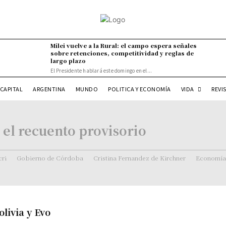
Milei vuelve a la Rural: el campo espera señales
sobre retenciones, competitividad y reglas de
largo plazo
El Presidente hablará este domingo en el...
VIDA
CAPITAL
ARGENTINA
MUNDO
POLITICA Y ECONOMÍA
REVI
 el recuento provisorio
ri
Gobierno de Córdoba
Cristina Fernandez de Kirchner
Economía
livia y Evo