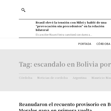
Brasil elevó la tensión con Milei y habló de una
“provocación sin precedentes” en la relación
bilateral
El canciller Mauro Vieira cuestionó con dureza...
PORTADA
CÓRDOBA 
Tag:
escandalo en Bolivia por
Córdoba
Noticias de cordoba
Argentina
Mauricio Mac
Reanudaron el recuento provisorio en Bo
Morales gana en primera vuelta