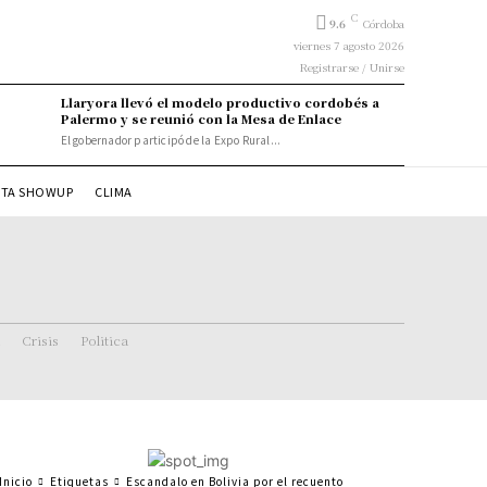
C
9.6
Córdoba
viernes 7 agosto 2026
Registrarse / Unirse
Llaryora llevó el modelo productivo cordobés a
Palermo y se reunió con la Mesa de Enlace
El gobernador participó de la Expo Rural...
STA SHOWUP
CLIMA
Crisis
Politica
Inicio
Etiquetas
Escandalo en Bolivia por el recuento