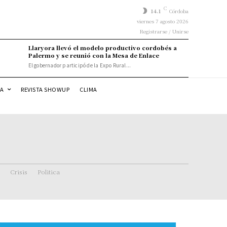
C
14.1
Córdoba
viernes 7 agosto 2026
Registrarse / Unirse
Llaryora llevó el modelo productivo cordobés a
Palermo y se reunió con la Mesa de Enlace
El gobernador participó de la Expo Rural...
DA
REVISTA SHOWUP
CLIMA
Crisis
Politica