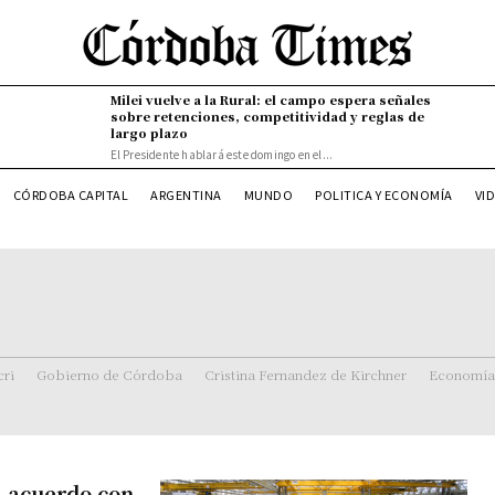
Milei vuelve a la Rural: el campo espera señales
sobre retenciones, competitividad y reglas de
largo plazo
El Presidente hablará este domingo en el...
CÓRDOBA CAPITAL
ARGENTINA
MUNDO
POLITICA Y ECONOMÍA
VI
ri
Gobierno de Córdoba
Cristina Fernandez de Kirchner
Economía
á acuerdo con