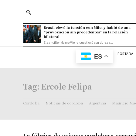
Brasil elevó la tensión con Milei y habló de una
“provocación sin precedentes” en la relación
bilateral
El canciller Mauro Vieira cuestionó con dureza...
PORTADA
ES
Tag:
Ercole Felipa
Córdoba
Noticias de cordoba
Argentina
Mauricio Mac
La fábrica de aviones cordobesa cerrar