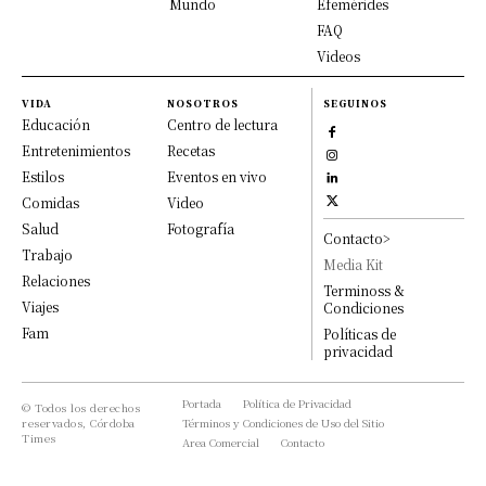
Mundo
Efemérides
FAQ
Videos
VIDA
NOSOTROS
SEGUINOS
Educación
Centro de lectura
Entretenimientos
Recetas
Estilos
Eventos en vivo
Comidas
Video
Salud
Fotografía
Contacto>
Trabajo
Media Kit
Relaciones
Terminoss &
Viajes
Condiciones
Fam
Políticas de
privacidad
Portada
Política de Privacidad
© Todos los derechos
reservados, Córdoba
Términos y Condiciones de Uso del Sitio
Times
Area Comercial
Contacto