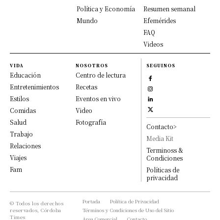
Política y Economía
Resumen semanal
Mundo
Efemérides
FAQ
Videos
VIDA
NOSOTROS
SEGUINOS
Educación
Centro de lectura
Entretenimientos
Recetas
Estilos
Eventos en vivo
Comidas
Video
Salud
Fotografía
Contacto>
Trabajo
Media Kit
Relaciones
Terminoss &
Viajes
Condiciones
Fam
Políticas de
privacidad
Portada
Política de Privacidad
© Todos los derechos
reservados, Córdoba
Términos y Condiciones de Uso del Sitio
Times
Area Comercial
Contacto