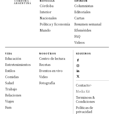
CÓRDOBA -
NOTICIAS
OPINION
ARGENTINA
Córdoba
Columnistas
Interior
Editoriales
Nacionales
Cartas
Política y Economía
Resumen semanal
Mundo
Efemérides
FAQ
Videos
VIDA
NOSOTROS
SEGUINOS
Educación
Centro de lectura
Entretenimientos
Recetas
Estilos
Eventos en vivo
Comidas
Video
Salud
Fotografía
Contacto>
Trabajo
Media Kit
Relaciones
Terminoss &
Viajes
Condiciones
Fam
Políticas de
privacidad