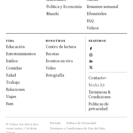
Política y Economía
Resumen semanal
Mundo
Efemérides
FAQ
Videos
VIDA
NOSOTROS
SEGUINOS
Educación
Centro de lectura
Entretenimientos
Recetas
Estilos
Eventos en vivo
Comidas
Video
Salud
Fotografía
Contacto>
Trabajo
Media Kit
Relaciones
Terminoss &
Viajes
Condiciones
Fam
Políticas de
privacidad
Portada
Política de Privacidad
© Todos los derechos
reservados, Córdoba
Términos y Condiciones de Uso del Sitio
Times