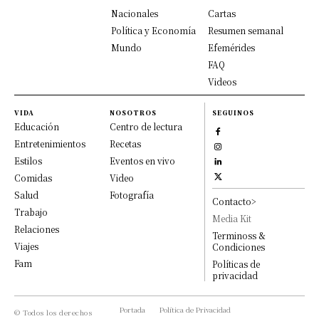
Nacionales
Cartas
Política y Economía
Resumen semanal
Mundo
Efemérides
FAQ
Videos
VIDA
NOSOTROS
SEGUINOS
Educación
Centro de lectura
Entretenimientos
Recetas
Estilos
Eventos en vivo
Comidas
Video
Salud
Fotografía
Contacto>
Trabajo
Media Kit
Relaciones
Terminoss &
Viajes
Condiciones
Fam
Políticas de
privacidad
Portada
Política de Privacidad
© Todos los derechos