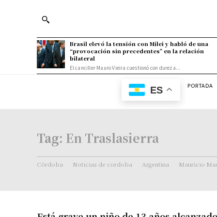
Brasil elevó la tensión con Milei y habló de una
“provocación sin precedentes” en la relación
bilateral
El canciller Mauro Vieira cuestionó con dureza...
PORTADA
ES
Tag:
En Traslasierra
Córdoba
Noticias de cordoba
Argentina
Mauricio Mac
Está grave un niño de 13 años alcanzado