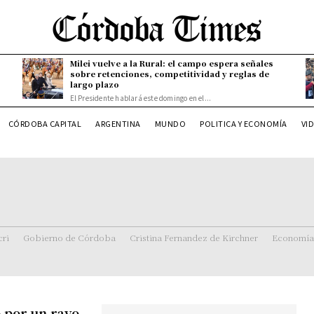
Milei vuelve a la Rural: el campo espera señales
sobre retenciones, competitividad y reglas de
largo plazo
El Presidente hablará este domingo en el...
CÓRDOBA CAPITAL
ARGENTINA
MUNDO
POLITICA Y ECONOMÍA
VI
ri
Gobierno de Córdoba
Cristina Fernandez de Kirchner
Economía
 por un rayo