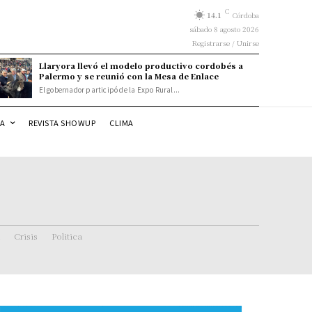
C
14.1
Córdoba
sábado 8 agosto 2026
Registrarse / Unirse
Llaryora llevó el modelo productivo cordobés a
Palermo y se reunió con la Mesa de Enlace
El gobernador participó de la Expo Rural...
DA
REVISTA SHOWUP
CLIMA
Crisis
Politica