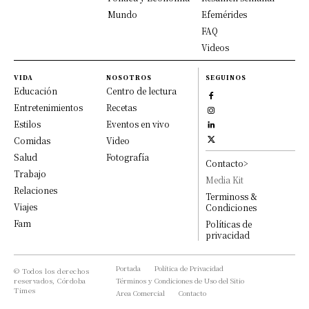
Mundo
Efemérides
FAQ
Videos
VIDA
NOSOTROS
SEGUINOS
Educación
Centro de lectura
Entretenimientos
Recetas
Estilos
Eventos en vivo
Comidas
Video
Salud
Fotografía
Contacto>
Trabajo
Media Kit
Relaciones
Terminoss &
Viajes
Condiciones
Fam
Políticas de
privacidad
Portada
Política de Privacidad
© Todos los derechos
reservados, Córdoba
Términos y Condiciones de Uso del Sitio
Times
Area Comercial
Contacto