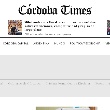
Milei vuelve a la Rural: el campo espera señales
sobre retenciones, competitividad y reglas de
largo plazo
El Presidente hablará este domingo en el...
CÓRDOBA CAPITAL
ARGENTINA
MUNDO
POLITICA Y ECONOMÍA
VI
ri
Gobierno de Córdoba
Cristina Fernandez de Kirchner
Economía