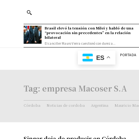
Brasil elevó la tensión con Milei y habló de una
“provocación sin precedentes” en la relación
bilateral
El canciller Mauro Vieira cuestionó con dureza...
PORTADA
ES
Tag:
empresa Macoser S.A
Córdoba
Noticias de cordoba
Argentina
Mauricio Mac
Singer deja de producir en Córdoba