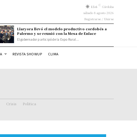
C
13.6
Córdoba
sábado 8 agosto 2026
Registrarse / Unirse
Llaryora llevó el modelo productivo cordobés a
Palermo y se reunió con la Mesa de Enlace
El gobernador participó de la Expo Rural...
DA
REVISTA SHOWUP
CLIMA
Crisis
Politica