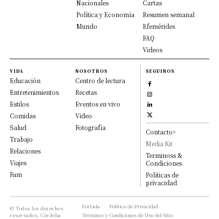
Nacionales
Cartas
Política y Economía
Resumen semanal
Mundo
Efemérides
FAQ
Videos
VIDA
NOSOTROS
SEGUINOS
Educación
Centro de lectura
Entretenimientos
Recetas
Estilos
Eventos en vivo
Comidas
Video
Salud
Fotografía
Contacto>
Trabajo
Media Kit
Relaciones
Terminoss &
Viajes
Condiciones
Fam
Políticas de
privacidad
Portada
Política de Privacidad
© Todos los derechos
reservados, Córdoba
Términos y Condiciones de Uso del Sitio