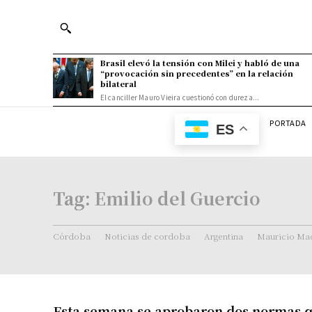
Brasil elevó la tensión con Milei y habló de una
“provocación sin precedentes” en la relación
bilateral
El canciller Mauro Vieira cuestionó con dureza...
PORTADA
ES
Tag:
Emilio del Guercio
Córdoba
Noticias de cordoba
Argentina
Mauricio Mac
Esta semana se aprobaron dos normas 