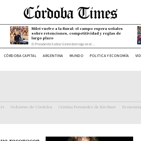
Milei vuelve a la Rural: el campo espera señales
sobre retenciones, competitividad y reglas de
largo plazo
El Presidente hablará este domingo en el...
CÓRDOBA CAPITAL
ARGENTINA
MUNDO
POLITICA Y ECONOMÍA
VI
ri
Gobierno de Córdoba
Cristina Fernandez de Kirchner
Economía
que reconocen