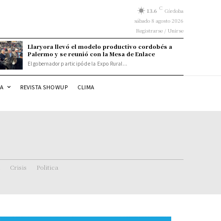
C
13.6
Córdoba
sábado 8 agosto 2026
Registrarse / Unirse
Llaryora llevó el modelo productivo cordobés a
Palermo y se reunió con la Mesa de Enlace
El gobernador participó de la Expo Rural...
DA
REVISTA SHOWUP
CLIMA
Crisis
Politica